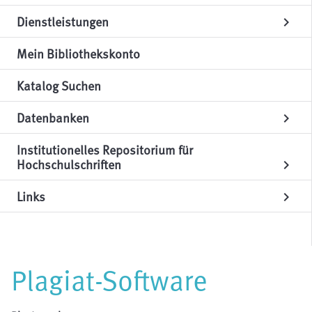
Dienstleistungen
chevron_right
Mein Bibliothekskonto
Katalog Suchen
Datenbanken
chevron_right
Institutionelles Repositorium für
Hochschulschriften
chevron_right
Links
chevron_right
Plagiat-Software