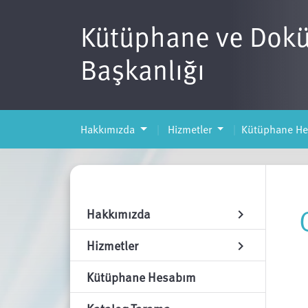
Kütüphane ve Dok
Başkanlığı
Hakkımızda
Hizmetler
Kütüphane H
Hakkımızda
chevron_right
Hizmetler
chevron_right
Kütüphane Hesabım