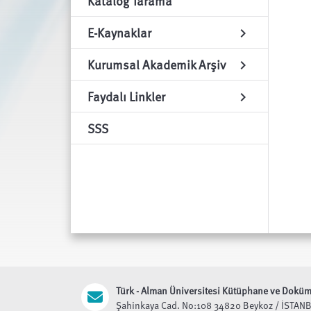
Katalog Tarama
E-Kaynaklar
chevron_right
Kurumsal Akademik Arşiv
chevron_right
Faydalı Linkler
chevron_right
SSS
Türk - Alman Üniversitesi
Kütüphane ve Doküma
Şahinkaya Cad. No:108 34820 Beykoz / İSTAN