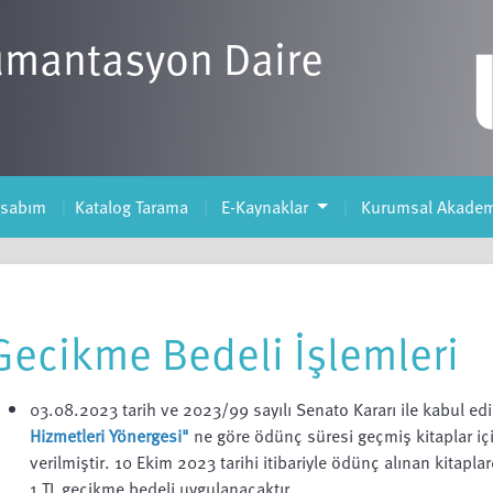
ümantasyon Daire
esabım
Katalog Tarama
E-Kaynaklar
Kurumsal Akadem
Gecikme Bedeli İşlemleri
03.08.2023 tarih ve 2023/99 sayılı Senato Kararı ile kabul ed
Hizmetleri Yönergesi"
ne göre ödünç süresi geçmiş kitaplar iç
verilmiştir. 10 Ekim 2023 tarihi itibariyle ödünç alınan kitapl
1 TL gecikme bedeli uygulanacaktır.