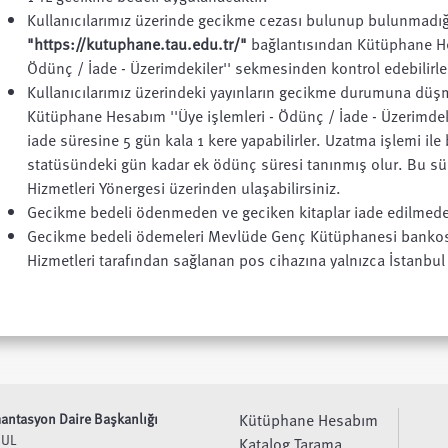
Kullanıcılarımız üzerinde gecikme cezası bulunup bulunmadığ
"https://kutuphane.tau.edu.tr/"
bağlantısından Kütüphane Hes
Ödünç / İade - Üzerimdekiler'' sekmesinden kontrol edebilirle
Kullanıcılarımız üzerindeki yayınların gecikme durumuna düş
Kütüphane Hesabım ''Üye işlemleri - Ödünç / İade - Üzerimdek
iade süresine 5 gün kala 1 kere yapabilirler. Uzatma işlemi ile b
statüsündeki gün kadar ek ödünç süresi tanınmış olur. Bu sü
Hizmetleri Yönergesi üzerinden ulaşabilirsiniz.
Gecikme bedeli ödenmeden ve geciken kitaplar iade edilmede
Gecikme bedeli ödemeleri Mevlüde Genç Kütüphanesi bankos
Hizmetleri tarafından sağlanan pos cihazına yalnızca İstanbul K
ntasyon Daire Başkanlığı
Kütüphane Hesabım
BUL
Katalog Tarama