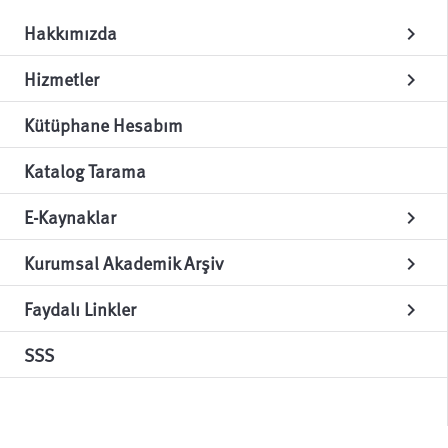
Hakkımızda
chevron_right
Hizmetler
chevron_right
Kütüphane Hesabım
Katalog Tarama
E-Kaynaklar
chevron_right
Kurumsal Akademik Arşiv
chevron_right
Faydalı Linkler
chevron_right
SSS