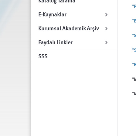
Katalog Tarama
"P
E-Kaynaklar
chevron_right
"E
Kurumsal Akademik Arşiv
chevron_right
"S
Faydalı Linkler
chevron_right
"S
SSS
"E
"M
"M