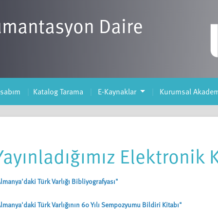
ümantasyon Daire
esabım
Katalog Tarama
E-Kaynaklar
Kurumsal Akadem
Yayınladığımız Elektronik K
lmanya'daki Türk Varlığı Bibliyografyası"
lmanya'daki Türk Varlığının 60 Yılı Sempozyumu Bildiri Kitabı"