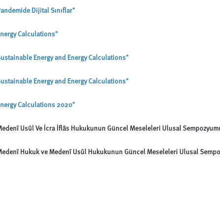
andemide Dijital Sınıflar"
nergy Calculations"
ustainable Energy and Energy Calculations"
ustainable Energy and Energy Calculations"
nergy Calculations 2020"
edenî Usûl Ve İcra İflâs Hukukunun Güncel Meseleleri Ulusal Sempozyumu B
edenî Hukuk ve Medenî Usûl Hukukunun Güncel Meseleleri Ulusal Sempozyu