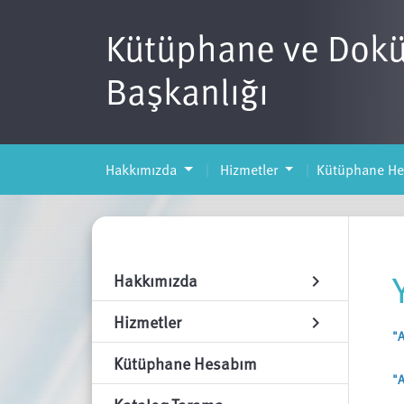
Kütüphane ve Dok
Başkanlığı
Hakkımızda
Hizmetler
Kütüphane H
Hakkımızda
chevron_right
Hizmetler
chevron_right
"A
Kütüphane Hesabım
"A