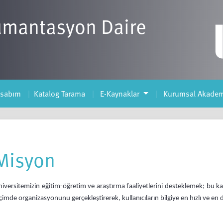
ümantasyon Daire
esabım
Katalog Tarama
E-Kaynaklar
Kurumsal Akadem
Misyon
iversitemizin eğitim-öğretim ve araştırma faaliyetlerini desteklemek; bu kap
çimde organizasyonunu gerçekleştirerek, kullanıcıların bilgiye en hızlı ve en 