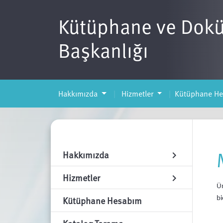
Kütüphane ve Dok
Başkanlığı
Hakkımızda
Hizmetler
Kütüphane H
Hakkımızda
chevron_right
Hizmetler
chevron_right
Ün
Kütüphane Hesabım
bi