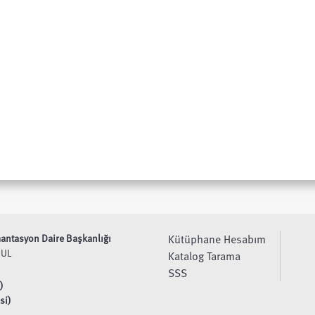
ntasyon Daire Başkanlığı
Kütüphane Hesabım
BUL
Katalog Tarama
SSS
)
si)