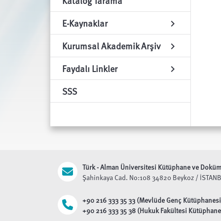
Katalog Tarama
E-Kaynaklar
chevron_right
Kurumsal Akademik Arşiv
chevron_right
Faydalı Linkler
chevron_right
SSS
Türk - Alman Üniversitesi
Kütüphane ve Doküma
Şahinkaya Cad. No:108 34820 Beykoz / İSTAN
+90 216 333 35 33 (Mevlüde Genç Kütüphanesi
+90 216 333 35 38 (Hukuk Fakültesi Kütüphane